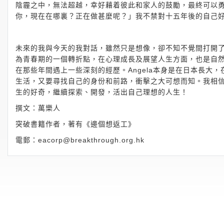
陰霾之中，無法超越，幸好藉着彼此和家人的鼓勵，最終可以
你，現在在哪裏？正在做甚麼呢？」我不禁對十五年後的自己
未來的我與今天的我對話，雖然只是想像，卻不知不覺間打開
為青春期的一個轉折點，在心理成長及展望人生方面，也是自然不過
在那些年間遇上一些深刻的經歷。Angela本身是在日本長大
生活，又要尋找自己的身份和前路，衝擊之大可想而知。我相
生的好奇，繼續探索、開發，活出自己理想的人生！
撰文：萬樂人
突破書籍作者，著有《邊個想返工》
電郵：
eacorp@breakthrough.org.hk