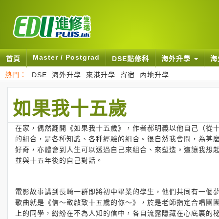
Master / Postgrad
首頁
DSE點修科
海外升學
海
熱門：
DSE
海外升學
來港升學
寄宿
內地升學
如果我十五歲
在家，偶然翻開《如果我十五歲》，作者郝明義以他自己（從
的組合，是各種知識、各種經驗的組合。很自然我會問，為甚
好奇，亦體會到人生可以透過自己來組合、來塑造。這讓我想
並與十五年後的自己對話。
電影故事講到長崎一群即將初中畢業的學生，他們共同有一個
歌曲就是《信～敬啟致十五歲的你～》，於是老師指定合唱團
上的同學，紛紛在不為人知的信中，各自流露隱藏在心底裏的