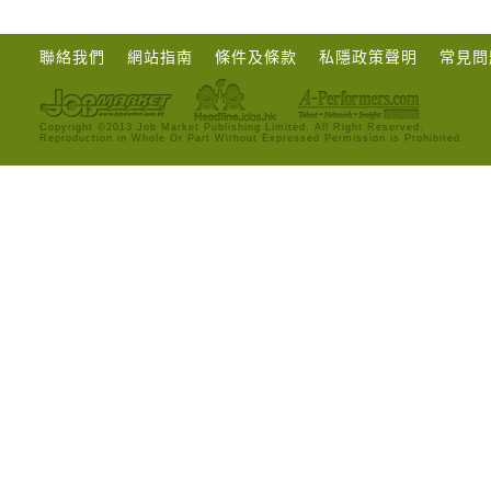
聯絡我們
網站指南
條件及條款
私隱政策聲明
常見問
Copyright ©2013 Job Market Publishing Limited. All Right Reserved.
Reproduction in Whole Or Part Without Expressed Permission is Prohibited.