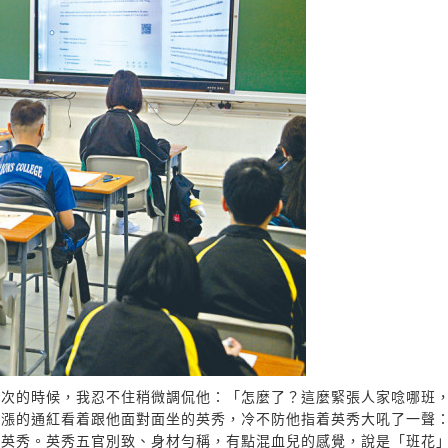
三次的時候，我忍不住稍微調侃他：「怎麼了？這麼緊張人家唸哪班
臉漲的通紅看着跟他面對面坐的英秀，冷不防他指着英秀大吼了一聲
着英秀。英秀五官別致、身材勻稱，有點混血兒的感覺，說是「班花