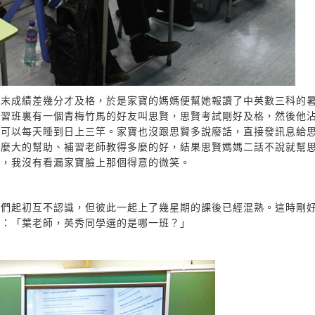
期末成績差幾分才及格，於是家寶的媽媽便幫她報讀了中英數三科的
補習班裏有一個青梅竹馬的好友叫思賢，思賢考試剛好及格，然後他
，可以每天睡到日上三竿。家寶也沒跟思賢多說廢話，直接發訊息給
多麼大的幫助、補習老師教得多麼的好，結果思賢媽媽二話不說就幫
時，我沒有看漏家寶臉上那個得意的微笑。
們起初互不認識，但彼此一起上了幾星期的課後已經混熟。這時剛好
次：「葉老師，英秀同學選的是哪一班？」