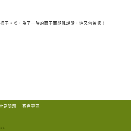
的樣子。唉，為了一時的面子而胡亂說話，這又何苦呢！
常見問題
客戶專區
ted.