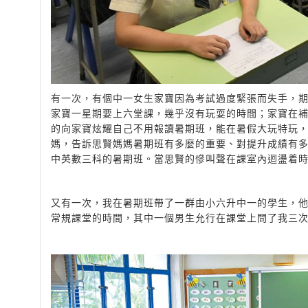
有一次，有個中一女生家寶因為考試過度緊張而失手，
家寶一星期要上六堂課，幾乎沒有玩耍的時間；家寶在
的向家寶炫耀自己不用報讀暑期班，能在暑假大玩特玩
媽，告訴思賢媽媽暑期班有多麼的重要、對提升成績有
中英數三科的暑期班。當思賢的慘叫聲在課室內迴盪着
又有一次，我在暑期班帶了一群由小
六升
中一的學生，他
常規課堂的時間，其中一個男生允行在課堂上問了我三