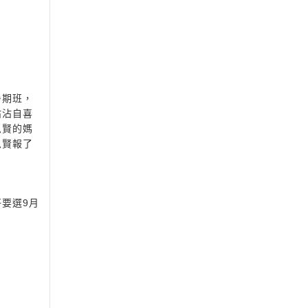
暑期班，
沾沾自喜
思賢的媽
思賢報了
要選9月