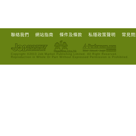
聯絡我們
網站指南
條件及條款
私隱政策聲明
常見問
Copyright ©2013 Job Market Publishing Limited. All Right Reserved.
Reproduction in Whole Or Part Without Expressed Permission is Prohibited.