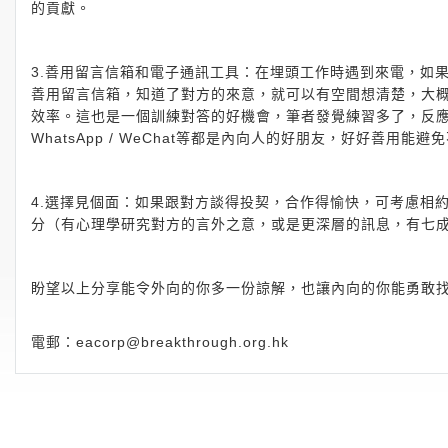
的貢獻。
3.善用留言信箱和電子通訊工具：在埋頭工作時遇到來電，如
善用留言信箱，知道了對方的來意，就可以有空間想清楚，大
效率。這也是一個訓練對答的好機會，筆者發覺練習多了，反
WhatsApp / WeChat等都是內向人的好朋友，好好善用能
4.選擇見個面：如果跟對方談得投契，合作得愉快，可考慮相
分（有心理學研究對方的言外之意，或是更深層的訊息，有七
盼望以上分享能令外向的你多一份諒解，也讓內向的你能勇敢
電郵：
eacorp@breakthrough.org.hk