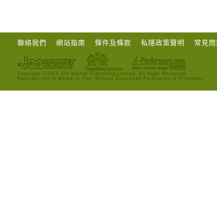
聯絡我們
網站指南
條件及條款
私隱政策聲明
常見問
Copyright ©2013 Job Market Publishing Limited. All Right Reserved.
Reproduction in Whole Or Part Without Expressed Permission is Prohibited.