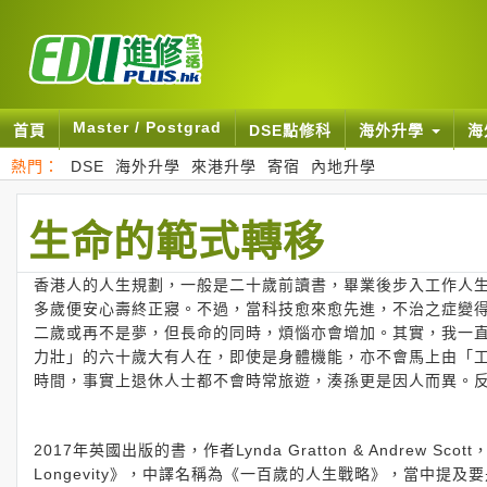
Master / Postgrad
首頁
DSE點修科
海外升學
海
熱門：
DSE
海外升學
來港升學
寄宿
內地升學
生命的範式轉移
香港人的人生規劃，一般是二十歲前讀書，畢業後步入工作人
多歲便安心壽終正寢。不過，當科技愈來愈先進，不治之症變得
二歲或再不是夢，但長命的同時，煩惱亦會增加。其實，我一
力壯」的六十歲大有人在，即使是身體機能，亦不會馬上由「
時間，事實上退休人士都不會時常旅遊，湊孫更是因人而異。
2017年英國出版的書，作者Lynda Gratton & Andrew Scott，《The 
Longevity》，中譯名稱為《一百歲的人生戰略》，當中