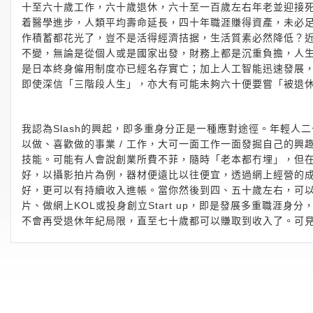
十至六十歲工作，六十歲退休，六十至一百歲左右年老並迎接
着醫學進步，人類平均壽命延長，四十年職涯賺得資產，未必
作積蓄都花光了，豈不是活得經濟拮据，生活質素必然降低？
不變，無論是從個人或是國家出發，財務上都是沉重負擔，人
是日本終身僱用制度亦已經名存實亡；加上人工智能迅速發展
即使深信「三階段人生」，亦大有可能未夠六十便要嘗「被退
我認為Slash的興起，即多重身分正是一種應對途徑。年輕人二
以做、喜歡做的事業 / 工作，大可一面工作一面發掘自己的
技能。可能有人會說創業所費不菲，隨時「老本都冇埋」，但
好，以攝影拍片為例，器材便遠比以往便宜，透過網上經營的
好，更可以有持續收入進帳。當你然後到四、五十歲左右，可以
片、做網上KOL或投身創立Start up，即是發展多重職涯
不會再受退休年紀局限，直至七十歲都可以賺取到收入了。可見