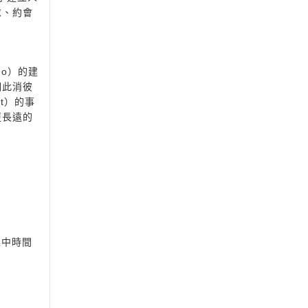
求、約會
e No）的建
個此消彼
nt）的事
更長遠的
集中時間