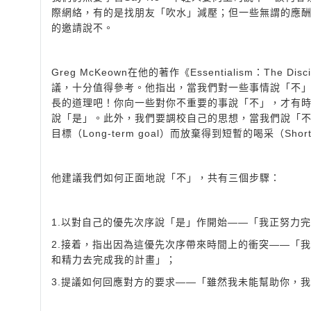
際網絡，有的是找朋友「吹水」減壓；但一些無謂的應
的邀請說不。
Greg McKeown在他的著作《Essentialism：The Disci
議，十分值得參考。他指出，當我們對一些事情說「不
長的道理吧！你向一些對你不重要的事說「不」，才有時間對Steph
說「是」。此外，我們要調校自己的思想，當我們說「
目標（Long-term goal）而放棄得到短暫的喝采（Short-te
他建議我們如何正面地說「不」，共有三個步驟：
1.以對自己的優先次序說「是」作開始——「我正努力
2.接着，指出因為這優先次序帶來時間上的衝突——「
和精力去完成我的計畫」；
3.提議如何回應對方的要求——「雖然我未能幫助你，