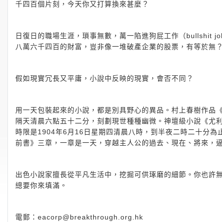
千四百個片刻，今天你又打算換來甚麼？
日復日的職場生涯，瑣事無數，萬一陷進狗屁工作（bullshit
八萬六千四百的財富，豈非像一堆破產企業的股票，有等於無
假如現實冗長又平庸，小說中反映的現實，會否不同？
用一天包裝起來的小說，都是別具野心的異品。村上春樹作品
隔天清晨六點五十二分，刻劃現世種種幽微。神壇級小說《尤利西斯
時限是1904年6月16日星期四清晨八時，到半夜二時二十分
前書》三章，一章是一天，穿越主人公的過去、現在、將來，
出色小說家擅長從平凡生活中，挖掘可供琢磨的細節。你也許
總要你來填滿。
電郵：
eacorp@breakthrough.org.hk