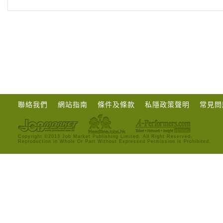
聯絡我們
網站指南
條件及條款
私隱政策聲明
常見問
Copyright ©2013 Job Market Publishing Limited. All Right Reserved.
Reproduction in Whole Or Part Without Expressed Permission is Prohibited.