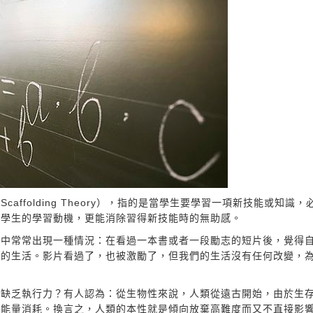
ffolding Theory），指的是當學生要學習一項新技能或知識，
升學生的學習動機，更能消除習得新技能時的無助感。
活中常常出現一種情況：在看過一本書或者一段勵志的短片後，覺得
有的生活。影片看過了，也被激勵了，但我們的生活沒有任何改變，
們缺乏執行力？有人認為：從生物性來說，人類從遠古開始，由於生
少能量消耗。換言之，人類的本性就是傾向放棄高難度而又不直接影