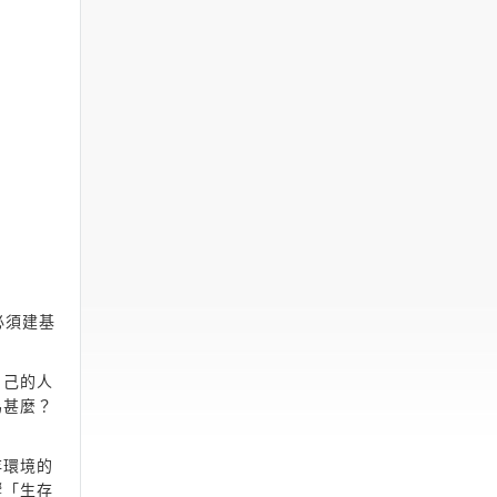
必須建基
自己的人
為甚麼？
存環境的
響「生存