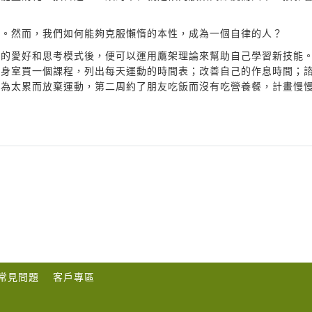
的。然而，我們如何能夠克服懶惰的本性，成為一個自律的人？
腦的愛好和思考模式後，便可以運用鷹架理論來幫助自己學習新技能
健身室買一個課程，列出每天運動的時間表；改善自己的作息時間；
因為太累而放棄運動，第二周約了朋友吃飯而沒有吃營養餐，計畫慢
常見問題
客戶專區