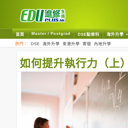
Master / Postgrad
首頁
DSE點修科
海外升學
熱門：
DSE
海外升學
來港升學
寄宿
內地升學
如何提升執行力（上