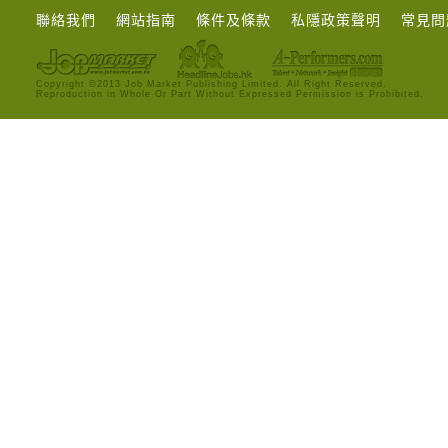
聯絡我們
網站指南
條件及條款
私隱政策聲明
常見問
Copyright ©2013 Job Market Publishing Limited. All Right Reserved.
Reproduction in Whole Or Part Without Expressed Permission is Prohibited.