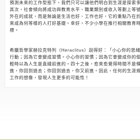
預測未來的工作型態下，我們只可以讓他們明白到生涯是探索
其次，社會傾向將成功與教育水平、職業類別或收入等劃上等
外在的成就，而是無論是生活也好、工作也好，它的重點乃在
來成為何等樣的人打好基礎。幸好，不少小學在推行相關教育
標。
希臘哲學家赫拉克特列（Heraclitus）說得好：「小心你
行動；因為它會變成習慣。小心你的習慣；因為它會變成你的
輕時以為人生是直綫前進的。四十之後，愈來愈覺得時間不是
進，你回到過去；你回到過去，你又前進。因此，任何的生涯
工作的想像，發現人生更多的可能性！