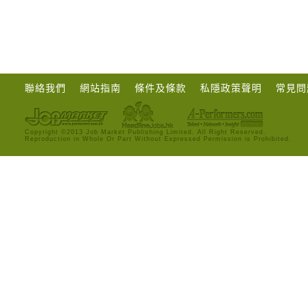
聯絡我們
網站指南
條件及條款
私隱政策聲明
常見問
Copyright ©2013 Job Market Publishing Limited. All Right Reserved.
Reproduction in Whole Or Part Without Expressed Permission is Prohibited.