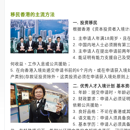
移民香港的主流方法
一. 投资移民
根据香港《资本投资者入境计
1. 主申请人年满18周岁，
2. 中国内地人士必须拥有第
3. 主申请人在提出申请前两
4. 能证明有能力支援自己
何收益、工作入息或公共援助；
5. 在向香港入境处递交申请书前的6个月内，或在申请获入境
产类别(存款证投资除外，这类投资必须在申请获入境处原则上
二. 优秀人才入境计划 基本
1. 年龄：提交申请时，年龄
2. 财政要求：申请人必须
依赖公共援助。
3. 良好品格：不论在香港
4. 语文能力：申请人须具
5. 基本学历：申请人必须