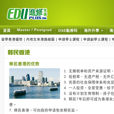
Master / Postgrad
首頁
DSE點修科
海外升學
海
留學香港優勢
|
內地生來港路線圖
|
申請學士課程
|
申請副學士課程
|
移民香港的优势
1. 无需税单和资产来源证明
2. 低税率、无遗产税、无外
3. 完善的社会保障体系和
4. 一人投资，全家受惠，
5. 没有计划生育限制，孩
6. 移民7年后即可成为香港
便。
7. 移民香港，可向政府申请免坐移民监。