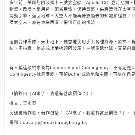
多年前，美國的阿波羅十三號太空船（Apollo 13）登月
物資，改變本來用途，節省用電，保持氧氣，供應漂流在太空
開動引擎，返回地球。太空人不能再倚靠過去的知識和經驗，
備太空人，亦在東拼西湊，提供可能的辨法。
這個合作團隊，天上地下，創意地使用手上各種資源，發揮不
結、不指責，終於成功地帶領阿波羅十三號重返地球，真是創
有人稱這領袖素養為Leadership of Contingency，不肯定
Contingency就是應變，預留Buffer或餘地和空間，可以
（摘錄自《AI來了，我還有甚麼價值？》）
撰文：梁永泰
突破書籍作者，著作包括：《AI來了，我還有甚麼價值？》、
電郵：
eacorp@breakthrough.org.hk