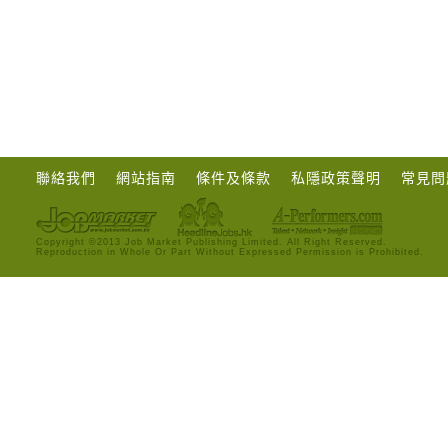
聯絡我們
網站指南
條件及條款
私隱政策聲明
常見問
Copyright ©2013 Job Market Publishing Limited. All Right Reserved.
Reproduction in Whole Or Part Without Expressed Permission is Prohibited.