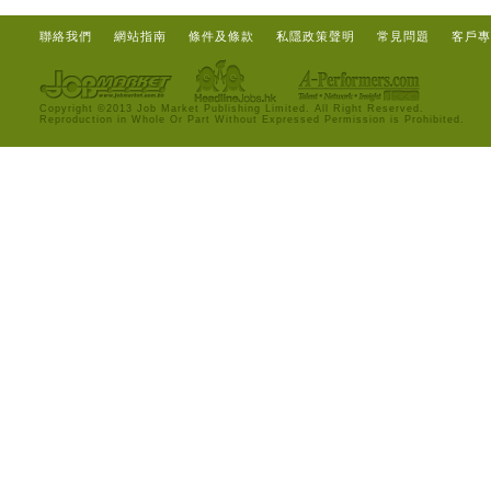
聯絡我們
網站指南
條件及條款
私隱政策聲明
常見問題
客戶專
Copyright ©2013 Job Market Publishing Limited. All Right Reserved.
Reproduction in Whole Or Part Without Expressed Permission is Prohibited.