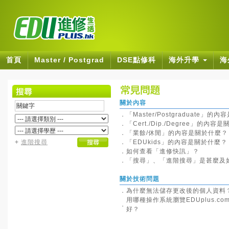
首頁
Master / Postgrad
DSE點修科
海外升學
海
關於內容
．
「Master/Postgraduate」
．
「Cert./Dip./Degree」的內容
．
「業餘/休閒」的內容是關於什麼？
+
進階搜尋
．
「EDUkids」的內容是關於什麼？
．
如何查看「進修快訊」？
．
「搜尋」、「進階搜尋」是甚麼及
關於技術問題
．
為什麼無法儲存更改後的個人資料
用哪種操作系統瀏覽EDUplus.co
．
好？