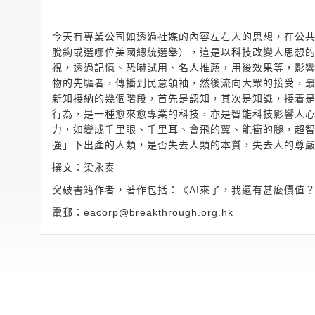
今天有專業公司如透過社媒的內容左右人的思想，在公
脫鈎或選哪位美國總統選舉），這是以科技改變人思想
視，透過記憶、恐嚇試用、名人推薦，用後效果等，影
物的先驅者，傳播到民意領袖，然後流向大眾的接受，
新知接納的幾個階段，首先是認知，其次是知識，接着
行為，是一種愈來愈專業的科技，亦是智能科技影響人
力，如變成千里眼、千里耳、會飛的翼、能衝的腿，超
強」下出產的人類，是否失去人類的本質，失去人的尊嚴
撰文：梁永泰
突破書籍作者，著作包括：《AI來了，我還有甚麼價值
電郵：
eacorp@breakthrough.org.hk