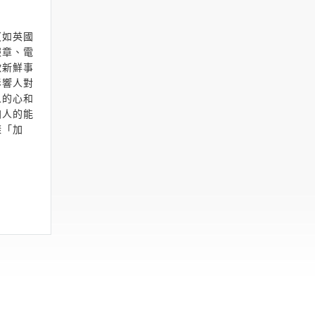
（如英國
報章、電
歡新鮮事
影響人對
人的心和
加人的能
樣「加