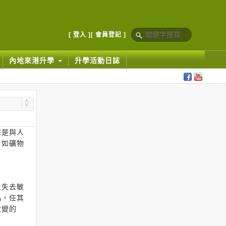
[ 登入 ]
[ 會員登記 ]
內地來港升學
升學活動日誌
來是與人
，如礦物
。
人失去敏
品，任其
改變的