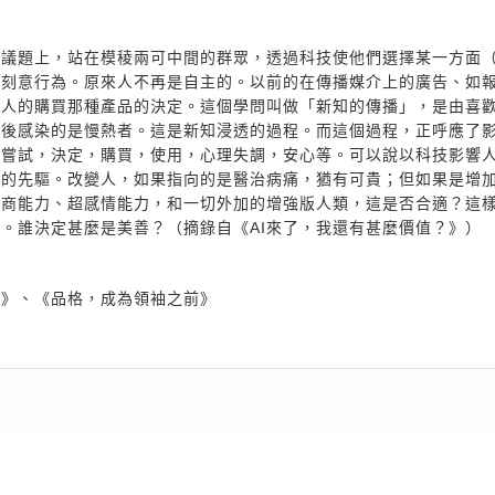
共議題上，站在模稜兩可中間的群眾，透過科技使他們選擇某一方面
的刻意行為。原來人不再是自主的。以前的在傳播媒介上的廣告、如
響人的購買那種產品的決定。這個學問叫做「新知的傳播」，是由喜
最後感染的是慢熱者。這是新知浸透的過程。而這個過程，正呼應了
是嘗試，決定，購買，使用，心理失調，安心等。可以說以科技影響
心的先驅。改變人，如果指向的是醫治病痛，猶有可貴；但如果是增
智商能力、超感情能力，和一切外加的增強版人類，這是否合適？這
。誰決定甚麼是美善？（摘錄自《AI來了，我還有甚麼價值？》）
？》、《品格，成為領袖之前》