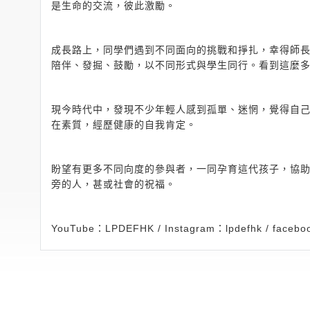
是生命的交流，彼此激勵。
成長路上，同學們遇到不同面向的挑戰和掙扎，幸得師
陪伴、發掘、鼓勵，以不同形式與學生同行。看到這麼
現今時代中，發現不少年輕人感到孤單、迷惘，覺得自
在素質，經歷健康的自我肯定。
盼望有更多不同向度的參與者，一同孕育這代孩子，協
旁的人，甚或社會的祝福。
YouTube：LPDEFHK / Instagram：lpdefhk / f