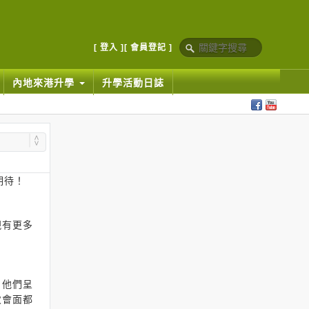
[ 登入 ]
[ 會員登記 ]
內地來港升學
升學活動日誌
期待！
現有更多
。他們呈
次會面都