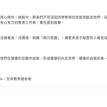
長用心陪伴。過程中，師長們不但沒因同學暫時的狀態而斷定他們，
多有心有力的教育工作者，實在感到鼓舞。
己沒被看見、沒價值，盼藉「超凡校園」，讓更多孩子經歷有人看見
助他們在健康的互動中成長，形成健康的內在世界、健康的自我形象
acebook：生命教育基金會