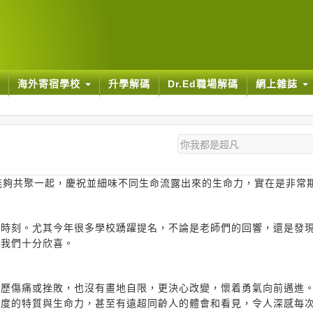
海外寄宿學校
升學解碼
Dr.Ed職場解碼
網上雜誌
能夠共聚一起，慶祝並細味不同生命流露出來的生命力，實在是非常
的時刻。尤其今年很多學校踴躍提名，不論是老師們的回響，還是發
讓我們十分欣喜。
經歷傷痛或挫敗，也沒有畫地自限，更決心改變，懷着勇氣向前邁進
向度的特質與生命力，甚至有遠超同齡人的體會和看見，令人深感每