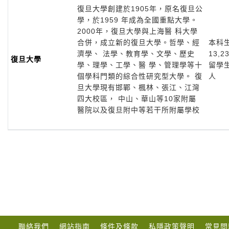
復旦大學創建於1905年，原名復旦公
學，於1959 年成為全國重點大學。
2000年，復旦大學與上海醫 科大學
合併，成立新的復旦大學。哲學、經
本科
濟學、 法學、教育學、文學、歷史
13,2
復旦大學
學、理學、工學、醫 學、管理學等十
留學生
個學科門類的綜合性研究型大學。 復
人
旦大學現有邯鄲、楓林、張江、江灣
四大校區， 中山、華山等10家附屬
醫院以及復旦附中等若干所附屬學校
聯絡我們
網站指南
條件及條款
私隱政策聲明
常見問