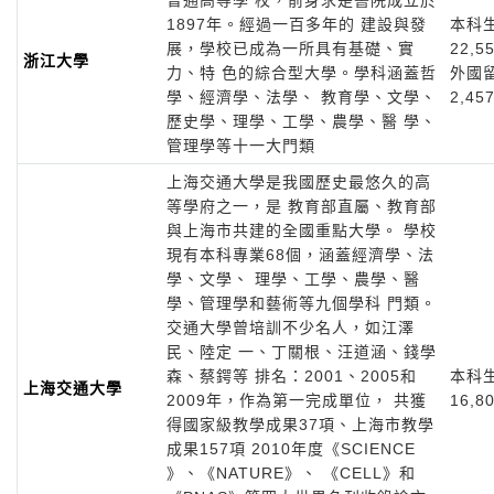
普通高等學 校，前身求是書院成立於
1897年。經過一百多年的 建設與發
本科
展，學校已成為一所具有基礎、實
22,5
浙江大學
力、特 色的綜合型大學。學科涵蓋哲
外國
學、經濟學、法學、 教育學、文學、
2,45
歷史學、理學、工學、農學、醫 學、
管理學等十一大門類
上海交通大學是我國歷史最悠久的高
等學府之一，是 教育部直屬、教育部
與上海市共建的全國重點大學。 學校
現有本科專業68個，涵蓋經濟學、法
學、文學、 理學、工學、農學、醫
學、管理學和藝術等九個學科 門類。
交通大學曾培訓不少名人，如江澤
民、陸定 一、丁關根、汪道涵、錢學
森、蔡鍔等 排名：2001、2005和
本科
上海交通大學
2009年，作為第一完成單位， 共獲
16,8
得國家級教學成果37項、上海市教學
成果157項 2010年度《SCIENCE
》、《NATURE》、 《CELL》和