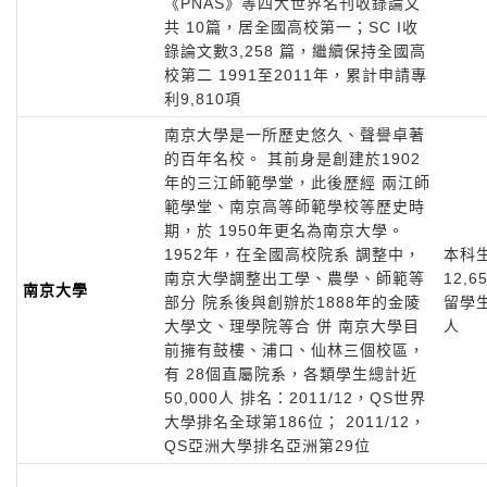
《PNAS》等四大世界名刊收錄論文
共 10篇，居全國高校第一；SC I收
錄論文數3,258 篇，繼續保持全國高
校第二 1991至2011年，累計申請專
利9,810項
南京大學是一所歷史悠久、聲譽卓著
的百年名校。 其前身是創建於1902
年的三江師範學堂，此後歷經 兩江師
範學堂、南京高等師範學校等歷史時
期，於 1950年更名為南京大學。
1952年，在全國高校院系 調整中，
本科
南京大學調整出工學、農學、師範等
12,6
南京大學
部分 院系後與創辦於1888年的金陵
留學生
大學文、理學院等合 併 南京大學目
人
前擁有鼓樓、浦口、仙林三個校區，
有 28個直屬院系，各類學生總計近
50,000人 排名：2011/12，QS世界
大學排名全球第186位； 2011/12，
QS亞洲大學排名亞洲第29位