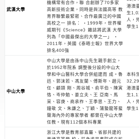
機構常有合作，聯 合創辦了70多家
港澳
武漢大學
高新技術企業，同時是與法國高等 教
生1,0
育界聯繫最緊密、合作最廣泛的中國
人，
高校之一 排名： ‧1999年，世界權
學生1
威期刊《Science》雜誌將武漢 大學
列為「中國最傑出的大學之一」 ‧
2011年，英國《泰晤士報》世界大學
排名400強
中山大學是由孫中山先生親手創立，
於1952年院系 調整後分設的中山大
學和中山醫科大學合併組建而 成。魯
本科
迅、郭沫若、馮友蘭、傅斯年、趙元
32,2
任、顧頡 剛、周谷城、俞平伯、陳寅
港澳
中山大學
恪、岑仲勉、姜立夫、王 亞南、馬
生1,1
采、容庚、商承祚、王季思、王力、
人，
鐘敬 文、朱謙之、丁穎、蒲蟄龍等蜚
學生1
聲海內外的專家學者 都曾在中山大學
任教。現有112個本科專業
浙江大學是教育部直屬、省部共建的