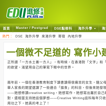
Master / Postgrad
首頁
DSE點修科
海外升學
海
熱門：
DSE
海外升學
來港升學
寄宿
內地升學
一個微不足道的 寫作小
正所謂「一方水土養一方人」，有時候，在香港對「文字」和
的欲望，渴望用自己的筆寫下眼中的世界。
兩年前，一個在香港教育制度下讀書讀得很痛苦的女生，隨父
華人家長的期望選讀了一些適合「搵食」的科目，但後來她發
——她想修讀creative writing，她想寫作，她想寫
對，還相當支持她這個夢想——Creative Writing這
用功之下，她真的考上了！