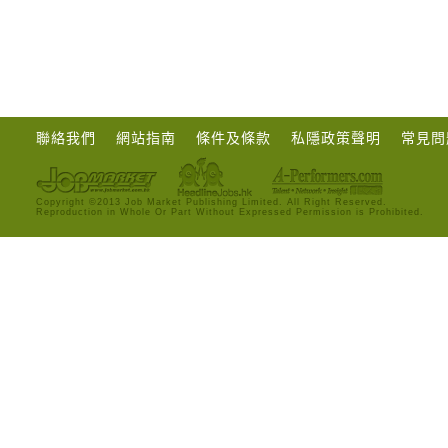
聯絡我們
網站指南
條件及條款
私隱政策聲明
常見問
Copyright ©2013 Job Market Publishing Limited. All Right Reserved.
Reproduction in Whole Or Part Without Expressed Permission is Prohibited.