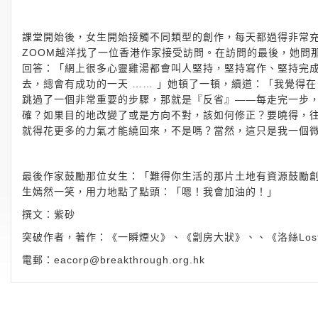
課堂開始後，女生開始接觸不同類型的創作，每天都過得非常
ZOOM越洋找了一位香港作家接受訪問。在訪問的最後，她問
回答：「網上很多心靈雞湯都會叫人堅持，堅持寫作、堅持完
去，總會有成功的一天 …… 」她頓了一頓，續道：「我覺得
跳過了一個非常重要的步驟，那就是『反省』——每走完一步
確？如果目的地改變了或是方向不對，該如何修正？要曉得，
就得花更多的力氣才能繞回來，不是嗎？當然，這只是我一個
最後作家鼓勵那位女生：「難得你生活的那片土地有資源鼓勵
生嫣然一笑，用力地點了點頭：「嗯！我會加油的！」
撰文：紫砂
突破作者，著作：《一瞬煙火》、《劏房大狀》、、《洛絲Los
電郵：
eacorp@breakthrough.org.hk