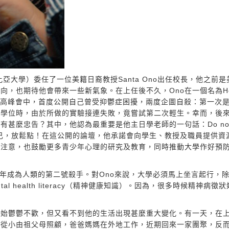
ia（英屬哥倫比亞大學）委任了一位美籍日裔教授Santa Ono出任校長，他之前
，也期待他會帶來一些新氣象。在上任後不久，Ono在一個名為Hea
健康校園）的高峰會中，首度公開自己曾受抑鬱症困擾，兩度企圖自殺：第一次
士學位時，由於所做的實驗接連失敗，竟嘗試第二次輕生。幸而，後
麼忠告？其中，他認為最重要是他主日學老師的一句話：Do not 
過分認真看待自己，放鬆點！在這公開的論壇，他承諾會向學生、教授及職員提供
的注意，也鼓勵更多青少年心理的研究及教育，同時推動大學作好預
0年成為人類的第二號殺手。對Ono來說，大學必須馬上坐言起行，
 health literacy（精神健康知識）。因為，很多時候精神病徵
。
開始鬱鬱不歡，但又看不到他的生活出現甚麼重大變化。有一天，在
他從小由祖父母照顧，爸爸媽媽在外地工作，近期回來一家團聚，反