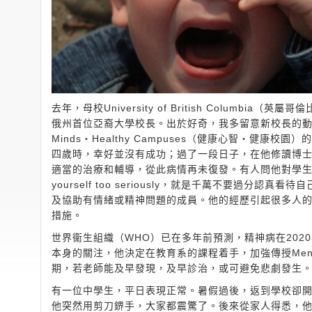
去年，母校University of British Columb
俄州首位亞裔大學校長。出於好奇，我多留意新校長的動向
Minds‧Healthy Campuses（健康心智‧
四歲時，幸好並沒有成功；過了一段日子，在他修讀博
適當的治療和輔導，從此病情再未復發。有人問他對學生有甚
yourself too seriously，就是千萬不要
及協助有情緒或精神問題的成員。他的經歷引起很多人
措施。
世界衞生組織（WHO）已在多年前預測，精神病在202
本身的關注，他決定在教育系的課程着手，加強傳授Mental
期，若老師能及早發現，及早診治，或可避免悲劇發生
有一位中學生，平日表現正常。暑假過後，返到學校卻
他突然用剪刀鎅手，大家都震驚了。後來從家人得悉，