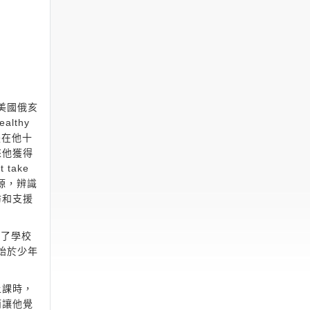
是美國俄亥
lthy
是在他十
來他獲得
take
資源，辨識
防和支援
除了學校
狀始於少年
上課時，
而讓他覺