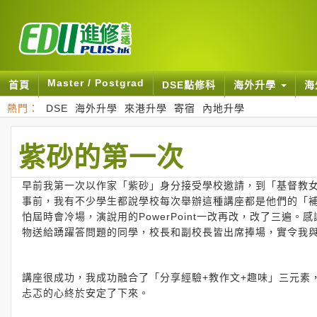
Master / Postgrad
首頁
DSE點修科
海外升學
海
熱門：
DSE
海外升學
來港升學
寄宿
內地升學
紫砂的第一次
早前我第一次以作家「紫砂」身分接受學校邀請，到「基督教
事前，我有不少學生都說學校每次舉辦這種講座都是他們的「
怕屆時會冷場，演說用的PowerPoint一改再改，改了三
物送給踴躍答問題的同學，校長和副校長皆出席捧場，實令我
講座很成功，我成功融合了「分享經驗+教作文+趣味」三元素
忐忑的心終於安定了下來。