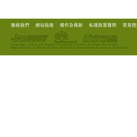
聯絡我們
網站指南
條件及條款
私隱政策聲明
常見問
Copyright ©2013 Job Market Publishing Limited. All Right Reserved.
Reproduction in Whole Or Part Without Expressed Permission is Prohibited.