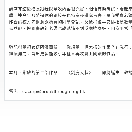
講座完結後校長跟我說是次內容很充實，相信有助考試，看起
罄，連今年即將退休的副校長也特意來排隊買書，讓我受寵若
能否請校方先幫意欲購買的同學登記，突破稍後再安排相應數
去登記，連圖書館的老師也說她猜不到反應這麼好，因為平常
猶記得當初師傅阿濃問我：「你想當一個怎樣的作家？」我答
繼續努力，寫出更多能吸引年輕人再次愛上閱讀的作品。
本月，紫砂的第二部作品——《劏房大狀》——即將誕生，敬
電郵：
eacorp@breakthrough.org.hk