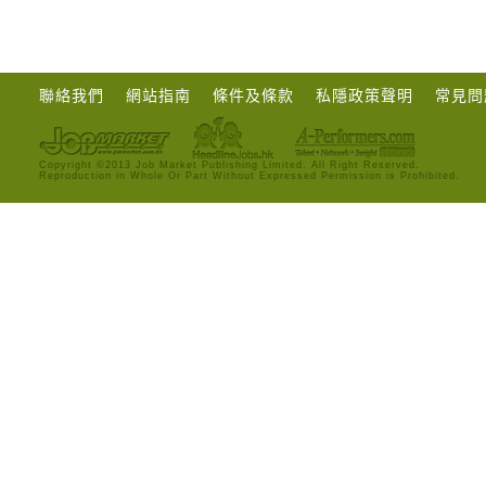
聯絡我們
網站指南
條件及條款
私隱政策聲明
常見問
Copyright ©2013 Job Market Publishing Limited. All Right Reserved.
Reproduction in Whole Or Part Without Expressed Permission is Prohibited.