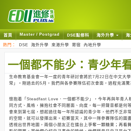
Master / Postgrad
首頁
DSE點修科
海外升學
海
熱門：
DSE
海外升學
來港升學
寄宿
內地升學
一個都不能少：青少年
生命教育基金會一年一度的青年研討會將於7月22日在中文大
常」。剛過去的5月，我們與各參賽隊伍初次會面，過程充滿驚
懷抱着「Steadfast Love．一個都不能少」，今年再與
同方式、風格，擁抱社會不同層面、向度，每一把聲音都是何
會來到第七屆，想起過往每一年所認識的青少年，他們不乏非
的空間，就可以發揮出來。初賽當天，其中一隊參賽隊伍的圖
透視出世界地圖，兩個小朋友正在擂台上爭奪一顆糖果；再看