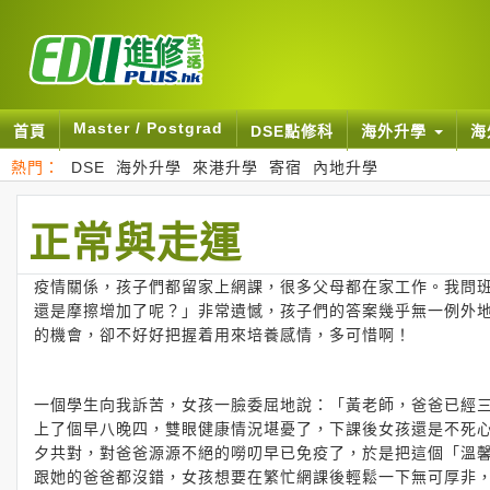
Master / Postgrad
首頁
DSE點修科
海外升學
海
熱門：
DSE
海外升學
來港升學
寄宿
內地升學
正常與走運
疫情關係，孩子們都留家上網課，很多父母都在家工作。我問
還是摩擦增加了呢？」非常遺憾，孩子們的答案幾乎無一例外
的機會，卻不好好把握着用來培養感情，多可惜啊！
一個學生向我訴苦，女孩一臉委屈地說：「黃老師，爸爸已經
上了個早八晚四，雙眼健康情況堪憂了，下課後女孩還是不死
夕共對，對爸爸源源不絕的嘮叨早已免疫了，於是把這個「溫
跟她的爸爸都沒錯，女孩想要在繁忙網課後輕鬆一下無可厚非