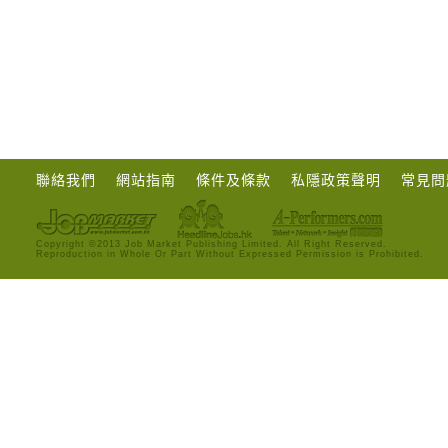
聯絡我們
網站指南
條件及條款
私隱政策聲明
常見問
Copyright ©2013 Job Market Publishing Limited. All Right Reserved.
Reproduction in Whole Or Part Without Expressed Permission is Prohibited.