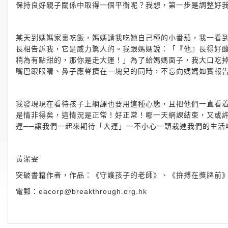
保持良好親子關係中取得一個平衡呢？我想，第一步是調整好
某天到媽媽家裏吃飯，媽媽請我吃她自己種的小番茄，我一看
長相告訴我，它是威力驚人的。我跟媽媽說：「『他』長得好
稍為有點甜的，那你是走大運！」為了給媽媽面子，我大口吃
嘴巴跟眼睛、鼻子應聲擠在一塊兒的同時，不忘向媽媽如實報
我發現現在看待孩子上網課也要用這種心態，且把他們一直看
是情非得矣，這情況是正常！好正常！哪一天網課結束，又或
運──讓我們一起來期待「大運」一不小心一頭栽進我們的生活
黃潔雯
突破書籍作者，作品：《守護孩子的老師》、《拚搏在獎牌前
電郵：
eacorp@breakthrough.org.hk