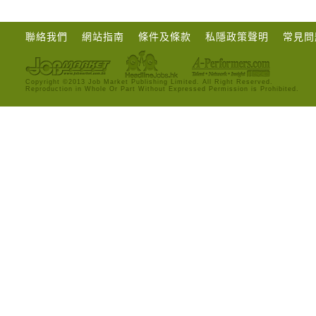
聯絡我們
網站指南
條件及條款
私隱政策聲明
常見問
Copyright ©2013 Job Market Publishing Limited. All Right Reserved.
Reproduction in Whole Or Part Without Expressed Permission is Prohibited.