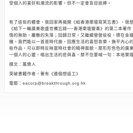
受個人的喜好和潮流的影響，但不一定會盲目追捧。
有了這些的體會，我回家再揭開《給香港樂壇寫笑忘書》，很
《給下一輪廣東歌盛世備忘錄──香港樂壇變奏》的第二本著作
情的無助，離散的失落；回歸日常，又繼續營營役役，擠在金
機，我們能以一首首時代曲，回應生活的喜怒哀樂，撫平內心
些作品，可以即時反映當時社會的精神面貌。那形形色色的廣
一個人的心靈，唱出生活的悲與喜，禁不住要喊一句：本地樂
撰文：萬樂人
突破書籍作者，著有《邊個想返工》
電郵：
eacorp@breakthrough.org.hk