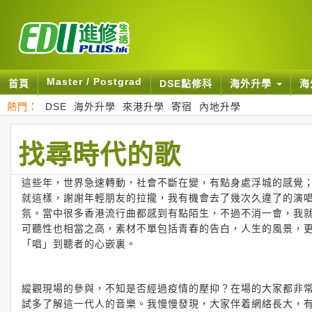
Master / Postgrad
首頁
DSE點修科
海外升學
海
熱門：
DSE
海外升學
來港升學
寄宿
內地升學
找尋時代的歌
這些年，世界急速轉動，社會不斷在變，有點身處浮城的感覺
就這樣，謝謝年輕朋友的拉攏，我有機會去了幾次久違了的演
氛。當中很多香港流行曲都感到有點陌生，不過不消一會，我
可聽性也相當之高，素材不單包括青春的告白，人生的風景，
「唱」到聽者的心嵌裏。
縱觀現場的參與，不知是否經過疫情的壓抑？在場的大家都非
試多了解這一代人的音樂。我慢慢發現，大家伴着網絡長大，