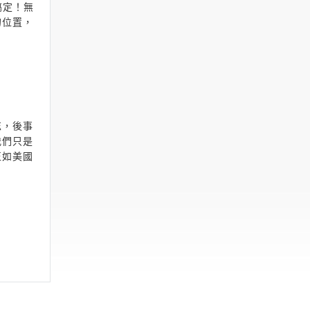
搞定！無
的位置，
忘，後事
我們只是
正如美國