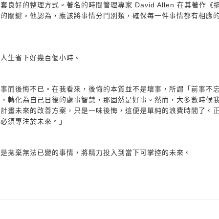
好的整理方式。著名的時間管理專家 David Allen 在其著作《
率的關鍵。他認為，應該將事情分門別類，確保每一件事情都有相應
的人生省下好幾百個小時。
的事而後悔不已。在我看來，後悔的本質並不是壞事，所謂「前事不
訓，轉化為自己日後的處事智慧，那固然是好事。然而，大多數時候
有計畫未來的改善方案，只是一味後悔，這便是單純的浪費時間了。
們必須專注於未來。」
，是拋棄無法已變的事情，將精力投入到當下可掌控的未來。