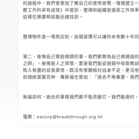
的過程中，我們會更加了解自己的使用習慣，慢慢建立一套良
壓工作的卓有成效》中提到，整理和組織是提高工作效
這樣在需要時就能迅速找到。
整理物件是一場馬拉松。這個習慣可以讓你未來數十年
第二，後悔自己曾經做錯的事。我們都曾為自己做錯過
之師」，後悔是人之常情，要是我們能從過錯中吸取教
陷入無盡的自我責怪，既沒有客觀檢討自身不足，更沒
前總統富蘭克林．羅斯福也曾說：「過去不再重要，我
無論如何，過去的事情我們都不能改變它。我們能做的
電郵：
eacorp@breakthrough.org.hk