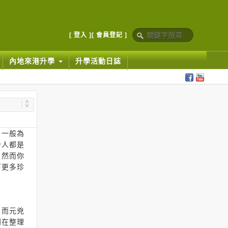
[ 登入 ]
[ 會員登記 ]
內地來港升學
升學活動日誌
，一般為
分人都是
；然而你
下更多珍
，而元兇
別在整理