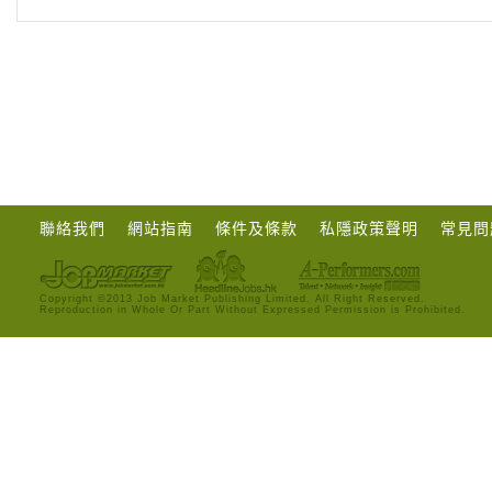
聯絡我們
網站指南
條件及條款
私隱政策聲明
常見問
Copyright ©2013 Job Market Publishing Limited. All Right Reserved.
Reproduction in Whole Or Part Without Expressed Permission is Prohibited.