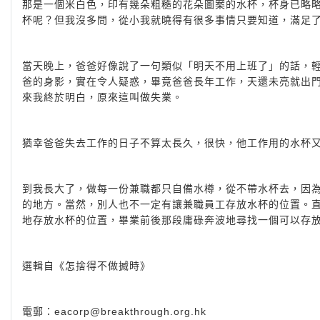
那是一個米白色，印有幾朵粗糙的花朵圖案的水杯，杯身已略
杯呢？但我沒多問，從小我就曉得有很多事情只要知道，滿足
當天晚上，爸爸好像說了一句類似「明天不用上班了」的話，
爸的身影，實在令人疑惑，畢竟爸爸長年工作，天還未亮就出
來我終於明白，原來這叫做失業。
猶幸爸爸失去工作的日子不算太長久，很快，他工作用的水杯
到我長大了，做每一份兼職都只自備水樽，從不帶水杯去，因
的地方。當然，別人也不一定有讓兼職員工存放水杯的位置。
地存放水杯的位置，畢業前後那段庸碌奔波地尋找一個可以存
選輯自《怎捨得不做搣時》
電郵：
eacorp@breakthrough.org.hk