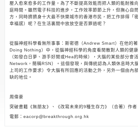
壓入愈來愈多的工作量，為了不斷提高效能而把人類的能耐推
庭時間。雖然電子科技的進步，工作效率節節上升，但撫心自
方，同時擠擠身十大最不快樂城市的香港市民，把工作排得「
幸福感）呢？在生活裏間中放放空是否罪過呢？
從腦神經科學看無所事事：斯密德（Andrew Smart）在他的著作《閒散的
Doing Nothing）中，從腦神經科學的角度看閒散對人
（如發白日夢、游手好閒或Hea的時候），大腦的某些部分會活躍並
Network，簡稱RSN）。這個發現，與傳統認為人類休息
上司的工作要求）令大腦有所回應的活動之外，另外一個由內部
缺的地位。
周偉豪
突破書籍《無朋友》、《改寫未來的9種生存力》（合著）作者
電郵：
eacorp@breakthrough.org.hk