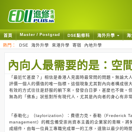
Master / Postgrad
首頁
DSE點修科
海外升學
海
熱門：
DSE
海外升學
來港升學
寄宿
內地升學
內向人最需要的是：空
「最近忙甚麼？」相信是香港人見面時最常問的問題。無論大
評價一個人的價值的唯一指標。這個現象尤其對內向者構成很
有效的方式往往是舒服的躺下來，發發白日夢，甚麼也不做。
無為的「佛系」狀態對所有現代人，尤其是內向者的身心有非
「泰勒化」（taylorization）：費德力克。泰勒（Frederic
management）的概念備受崇尚資本主義的企業家的青睞
成細件，由每一位員工專職完成單一的工序，達致以最少的時