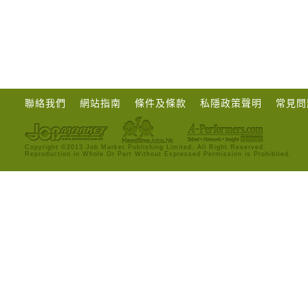
聯絡我們
網站指南
條件及條款
私隱政策聲明
常見問
Copyright ©2013 Job Market Publishing Limited. All Right Reserved.
Reproduction in Whole Or Part Without Expressed Permission is Prohibited.