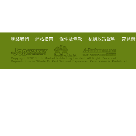
聯絡我們
網站指南
條件及條款
私隱政策聲明
常見問
Copyright ©2013 Job Market Publishing Limited. All Right Reserved.
Reproduction in Whole Or Part Without Expressed Permission is Prohibited.