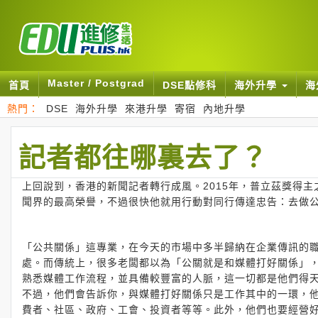
Master / Postgrad
首頁
DSE點修科
海外升學
海
熱門：
DSE
海外升學
來港升學
寄宿
內地升學
記者都往哪裏去了？
上回說到，香港的新聞記者轉行成風。2015年，普立茲獎得主之
聞界的最高榮譽，不過很快他就用行動對同行傳達忠告：去做
「公共關係」這專業，在今天的市場中多半歸納在企業傳訊的
處。而傳統上，很多老闆都以為「公關就是和媒體打好關係」
熟悉媒體工作流程，並具備較豐富的人脈，這一切都是他們得
不過，他們會告訴你，與媒體打好關係只是工作其中的一環，
費者、社區、政府、工會、投資者等等。此外，他們也要經營