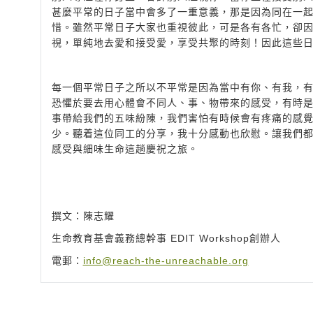
甚麼平常的日子當中會多了一重意義，那是因為同在一
惜。雖然平常日子大家也重視彼此，可是各有各忙，卻
視，單純地去愛和接受愛，享受共聚的時刻！因此這些
每一個平常日子之所以不平常是因為當中有你、有我，
恐懼於要去用心體會不同人、事、物帶來的感受，有時
事帶給我們的五味紛陳，我們害怕有時候會有疼痛的感
少。聽着這位同工的分享，我十分感動也欣慰。讓我們
感受與細味生命這趟慶祝之旅。
撰文：陳志耀
生命教育基會義務總幹事 EDIT Workshop創辦人
電郵：
info@reach-the-unreachable.org