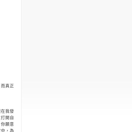
，而真正
現在我發
意打開自
，你願意
當中，為