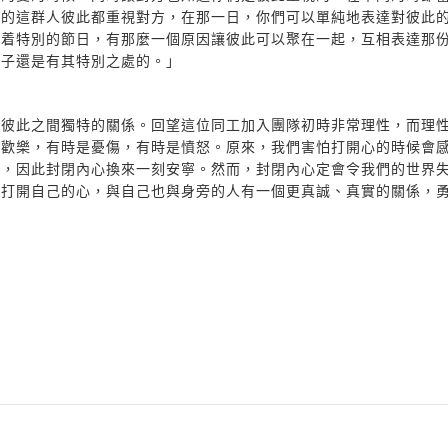
起的這群人彼此都重視對方，在那一日，你們可以單純地表達對彼此
因着特別的節日，有那麼一個原因讓彼此可以聚在一起，互相表達那
日子還是有其特別之處的。」
有彼此之間獨特的關係。回望這位同工加入團隊初時非常理性，而理
是歡樂，有時是憂傷，有時是憤怒。原來，我們害怕打開心的時候會
覺，因此封閉內心換來一刻安寧。然而，封閉內心定會令我們的世界
都打開自己的心，與自己也與身旁的人有一個更真誠、真實的關係，