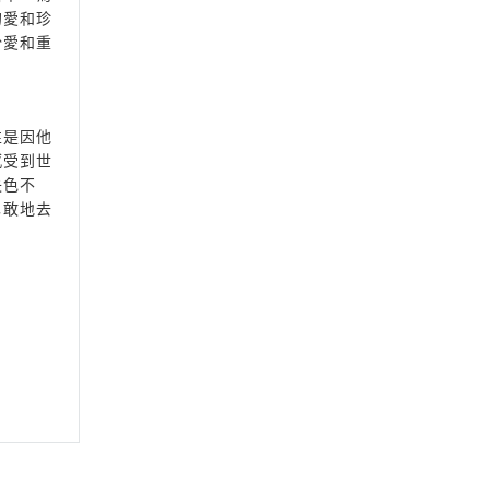
的愛和珍
份愛和重
性是因他
感受到世
失色不
勇敢地去