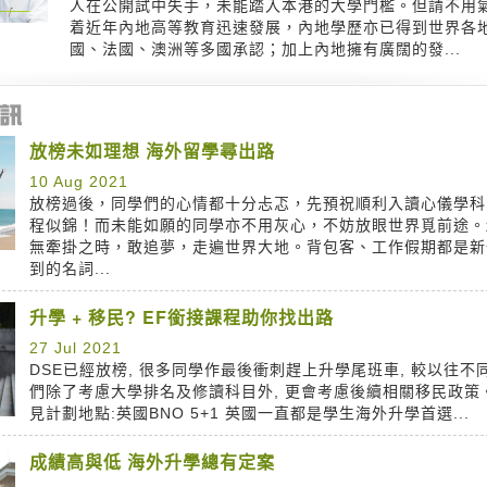
人在公開試中失手，未能踏入本港的大學門檻。但請不用
着近年內地高等教育迅速發展，內地學歷亦已得到世界各
國、法國、澳洲等多國承認；加上內地擁有廣闊的發...
放榜未如理想 海外留學尋出路
10 Aug 2021
放榜過後，同學們的心情都十分忐忑，先預祝順利入讀心儀學科
程似錦！而未能如願的同學亦不用灰心，不妨放眼世界覓前途。
無牽掛之時，敢追夢，走遍世界大地。背包客、工作假期都是新
到的名詞...
升學 + 移民? EF銜接課程助你找出路
27 Jul 2021
DSE已經放榜, 很多同學作最後衝刺趕上升學尾班車, 較以往不
們除了考慮大學排名及修讀科目外, 更會考慮後續相關移民政策
見計劃地點:英國BNO 5+1 英國一直都是學生海外升學首選...
成績高與低 海外升學總有定案