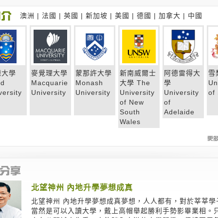
澳洲
|
法國
|
英國
|
新加坡
|
美國
|
德國
|
加拿大
|
中國
德大學
麥覺理大學
蒙那許大學
新南威爾士
阿德雷得大
雪
nd
Macquarie
Monash
大學 The
學
Un
versity
University
University
University
University
of
of New
of
South
Adelaide
Wales
北望神州 內地升學夢想成真
北望神州 內地升學夢想成真夢想，人人都有，對於莘莘學
當然是可以入讀大學，戴上高帽舉起勝利手勢影畢業相。