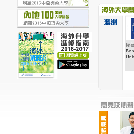
龐
Bo
Uni