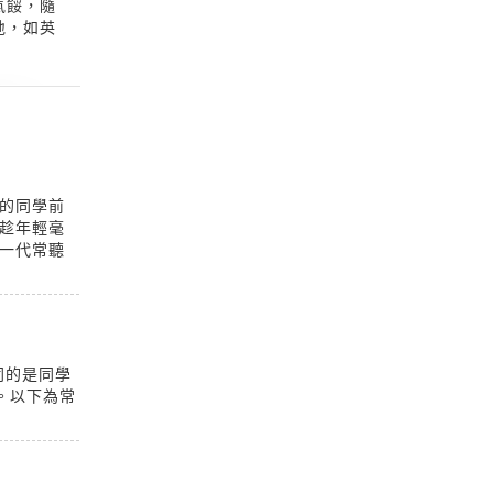
氣餒，隨
地，如英
的同學前
趁年輕毫
一代常聽
同的是同學
。以下為常