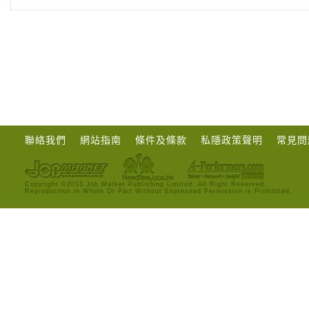
聯絡我們
網站指南
條件及條款
私隱政策聲明
常見問
Copyright ©2013 Job Market Publishing Limited. All Right Reserved.
Reproduction in Whole Or Part Without Expressed Permission is Prohibited.