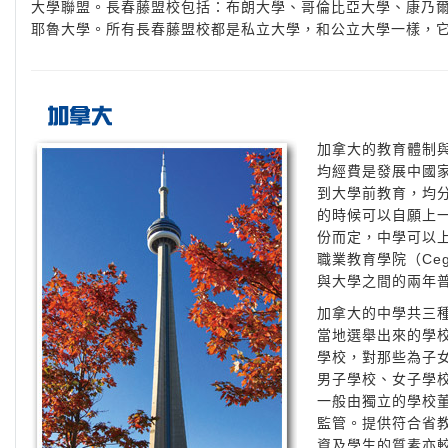
大學聯盟。長春藤盟校包括：布朗大學、哥倫比亞大學、康乃
耶魯大學。所有長春藤盟校都是私立大學，和公立大學一樣，
加拿大的教育體制
均經費是發展中國
到大學前教育，均
的時候可以自願上
份而定，中學可以
職業教育學院（Ce
與大學之間的兩年
加拿大的中學共三
當地選舉出來的學
學校，對那些為子
男子學校、女子學
一般由獨立的學校
監管。提供符合省
資及學生的質素亦較