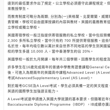
達到的最低要求作出了規定。公立學校必須遵守此課程規定，
來教授學生。
而教育制度可略分為兩類; 分別為(一)英格蘭、北愛爾蘭，威
責管轄，學校可自由選擇授課的內容與教材。英國的義務教育從
立學校或獨立學校。
英國寄宿學校一般泛指提供寄宿服務的私立學校，當中包括預
2,300 多所私立學校，當中只有約 700 所提供寄宿服務
名於世，每年均吸引數以萬計來自世界不同地區的學生到英國留
校的學生多達 10,000 人，當中香港學生約佔 20%。
英國學校一般於九月開課，每年共三個學期。因應學生的程度
許多學生在16歲完成兩年的普通中學教育證書課程General Certific
後，可進入為期兩年的英國高中課程Advanced Level (A L
考試AdvancedSupplementary Level (AS Level)。
對於報考GCSE及A Level考試，學生必須具備一定的英
英語的國際學生加強語言能力。
A Level考試是申請進入英國大學就讀的基本要求，但隨著近年愈來
Baccalaureate Diploma Programme（IBDP），I