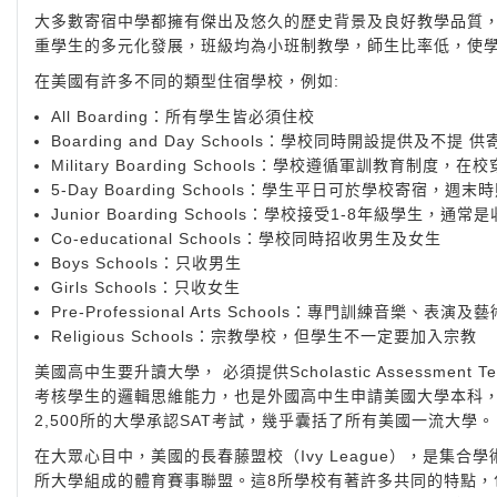
大多數寄宿中學都擁有傑出及悠久的歷史背景及良好教學品質
重學生的多元化發展，班級均為小班制教學，師生比率低，使
在美國有許多不同的類型住宿學校，例如:
All Boarding：所有學生皆必須住校
Boarding and Day Schools：學校同時開設提供及不提
Military Boarding Schools：學校遵循軍訓教育
5-Day Boarding Schools：學生平日可於學校寄宿，週
Junior Boarding Schools：學校接受1-8年級學生，通常
Co-educational Schools：學校同時招收男生及女生
Boys Schools：只收男生
Girls Schools：只收女生
Pre-Professional Arts Schools：專門訓練音樂、表演及藝
Religious Schools：宗教學校，但學生不一定要加入宗教
美國高中生要升讀大學， 必須提供Scholastic Assessmen
考核學生的邏輯思維能力，也是外國高中生申請美國大學本科，
2,500所的大學承認SAT考試，幾乎囊括了所有美國一流大學。
在大眾心目中，美國的長春藤盟校（Ivy League），是集
所大學組成的體育賽事聯盟。這8所學校有著許多共同的特點