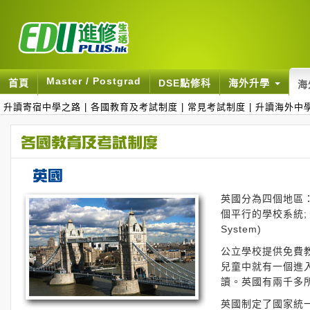
Master / Postgrad
首頁
DSE點修科
海外升學
海
升讀寄宿中學之路
|
各國教育及考試制度
|
常見考試制度
|
升讀海外中
英國分為四個地區
個平行的學校系統; 包
System)
公立學校提供免費
兒童中就有一個進
讀。英國有兩千多
英國制定了國家統一課程