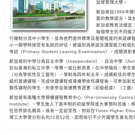
加坡管理大學。
新加坡自1966
要的教學語言。其
新加坡教育法規定
每個學生的不同能
行機制分流中小學生，並為他們提供標準及基礎程度的英語課程；同時又推
小一開學時接受有系統的評估，被識別為英語及讀寫能力較弱
考試（Primary Student Leaving Examination）
新加坡的中學分為自主中學（Independent）、自治中學（A
近似香港的私立中學，學費一般比較昂貴。在中學階段，學生
（分為學術性及工藝性），學制為四年和五年。成績較佳的學
級的普通課程。完成快捷課程或普通學術性課程後，可參加新加坡
藝性課程的學生，則會參加普通教育證書（初級程度）（工藝）考試
新加坡有兩種大學預備課程教育中心（Pre-University Centre）
Institute）。學生進入了兩年制的初級學院或大專預科班後
在世界排名頗高，具有一定認受性，例如在Times Higher Educatio
理工大學便分別名列22及52位，因而吸引不少外國學生慕名而