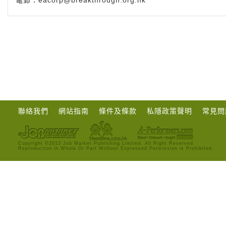
電郵：
eacorp@breakthrough.org.hk
聯絡我們
網站指南
條件及條款
私隱政策聲明
常見問
Copyright ©2013 Job Market Publishing Limited. All Right Reserved.
Reproduction in Whole Or Part Without Expressed Permission is Prohibited.