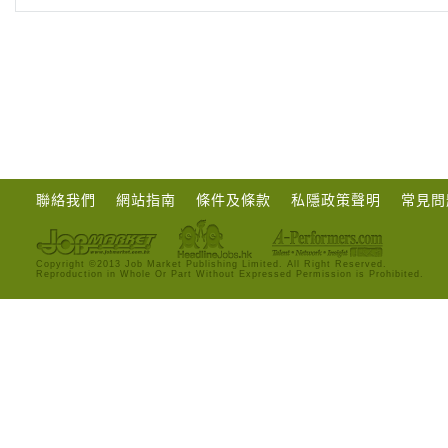
聯絡我們
網站指南
條件及條款
私隱政策聲明
常見問
Copyright ©2013 Job Market Publishing Limited. All Right Reserved.
Reproduction in Whole Or Part Without Expressed Permission is Prohibited.