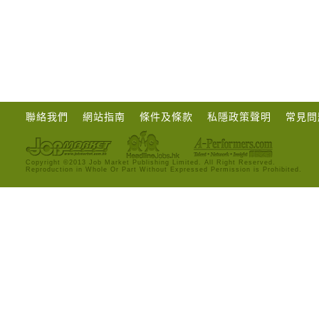
聯絡我們
網站指南
條件及條款
私隱政策聲明
常見問
Copyright ©2013 Job Market Publishing Limited. All Right Reserved.
Reproduction in Whole Or Part Without Expressed Permission is Prohibited.