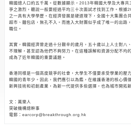
韓國總人口約五千萬。從數據顯示，2013年韓國大學及大專
爭之激烈，聽說一般要經過平均三十次面試才找到工作。根據20
之一具有大學學歷。在經濟發展是硬道理下，全國十大集團合共
超市、麵包店，無孔不入。而進入大財團似乎成了唯一的出路，單
職位。
其實，韓國經濟曾走過十分艱辛的歲月，五十歲以上人士對八
不理解，甚至認為他們不夠努力。在這種誤解和資源分配不均
成為了近年韓國的重要議題。
香港同樣是一個高度競爭的社會，大學生不僅要承受學業的壓
韓國的青年少。因此，我們應引以為鑑，在維護香港的核心價
新興技術和初創產業，為新一代提供多些選擇，也為城市開拓
文：萬樂人
突破機構總幹事
電郵：
earcorp@breakthrough.org.hk