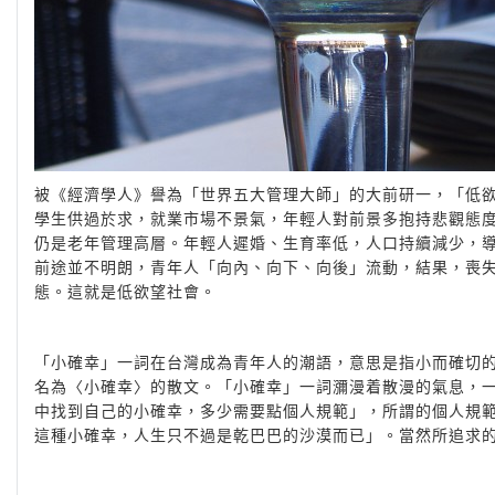
被《經濟學人》譽為「世界五大管理大師」的大前研一，「低
學生供過於求，就業市場不景氣，年輕人對前景多抱持悲觀態
仍是老年管理高層。年輕人遲婚、生育率低，人口持續減少，
前途並不明朗，青年人「向內、向下、向後」流動，結果，喪
態。這就是低欲望社會。
「小確幸」一詞在台灣成為青年人的潮語，意思是指小而確切
名為〈小確幸〉的散文。「小確幸」一詞瀰漫着散漫的氣息，
中找到自己的小確幸，多少需要點個人規範」，所謂的個人規
這種小確幸，人生只不過是乾巴巴的沙漠而已」。當然所追求