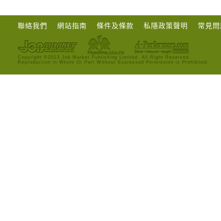
聯絡我們
網站指南
條件及條款
私隱政策聲明
常見問
Copyright ©2013 Job Market Publishing Limited. All Right Reserved.
Reproduction in Whole Or Part Without Expressed Permission is Prohibited.