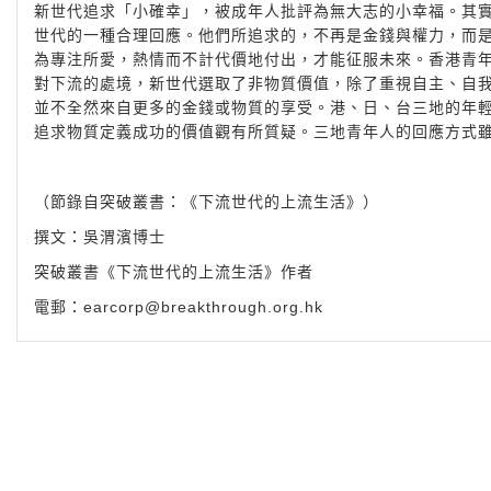
新世代追求「小確幸」，被成年人批評為無大志的小幸福。其
世代的一種合理回應。他們所追求的，不再是金錢與權力，而
為專注所愛，熱情而不計代價地付出，才能征服未來。香港青
對下流的處境，新世代選取了非物質價值，除了重視自主、自
並不全然來自更多的金錢或物質的享受。港、日、台三地的年
追求物質定義成功的價值觀有所質疑。三地青年人的回應方式
（節錄自突破叢書：《下流世代的上流生活》）
撰文：吳渭濱博士
突破叢書《下流世代的上流生活》作者
電郵：
earcorp@breakthrough.org.hk