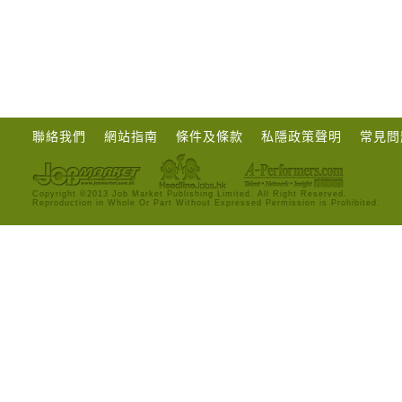
聯絡我們
網站指南
條件及條款
私隱政策聲明
常見問
Copyright ©2013 Job Market Publishing Limited. All Right Reserved.
Reproduction in Whole Or Part Without Expressed Permission is Prohibited.