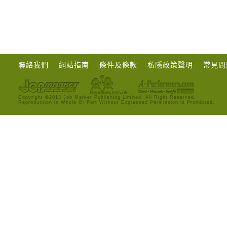
聯絡我們
網站指南
條件及條款
私隱政策聲明
常見問
Copyright ©2013 Job Market Publishing Limited. All Right Reserved.
Reproduction in Whole Or Part Without Expressed Permission is Prohibited.