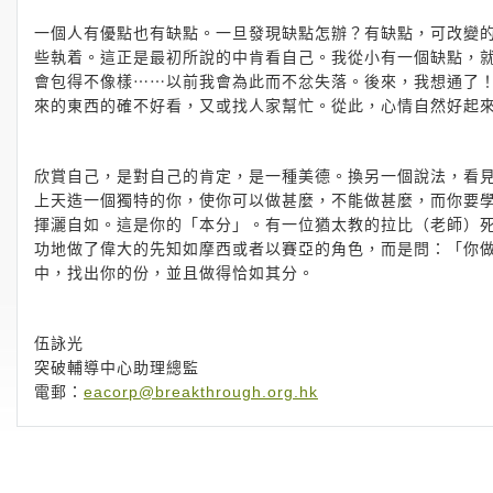
一個人有優點也有缺點。一旦發現缺點怎辦？有缺點，可改變
些執着。這正是最初所說的中肯看自己。我從小有一個缺點，
會包得不像樣⋯⋯以前我會為此而不忿失落。後來，我想通了
來的東西的確不好看，又或找人家幫忙。從此，心情自然好起
欣賞自己，是對自己的肯定，是一種美德。換另一個說法，看
上天造一個獨特的你，使你可以做甚麼，不能做甚麼，而你要
揮灑自如。這是你的「本分」。有一位猶太教的拉比（老師）
功地做了偉大的先知如摩西或者以賽亞的角色，而是問：「你
中，找出你的份，並且做得恰如其分。
伍詠光
突破輔導中心助理總監
電郵：
eacorp@breakthrough.org.hk