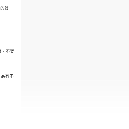
來的質
鐘，不要
因為有不