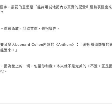
勇氣這個字，最初的意思是「能夠坦誠地把內心真實的感受和經驗表達出
嗎？
了。你很勇敢，我欣賞你，也祝福你。
人Leonard Cohen所寫的《Anthem》：「敲所有還能響的
才能進來。」
好，因為世上的一切，包括你和我，本來就不是完美的。不過，正是
喜悅。