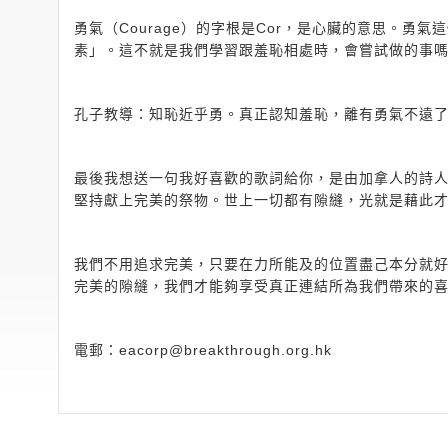
勇氣（Courage）的字根是Cor，是心臟的意思。
素」。這不就是我們學習跟羞恥相處時，會嘗試做的事
孔子教導：知恥近乎勇。真正認知羞恥，離有勇氣不遠
最後我想送一句我好喜歡的歌詞給你，是由加拿人的詩人兼音樂
堅持獻上完美的祭物。世上一切都有隙縫，光就是藉此
我們不用追求完美，只要在力所能及的位置盡己本分就
完美的隙縫，我們才能夠享受真正連結所為我們帶來的
電郵：
eacorp@breakthrough.org.hk