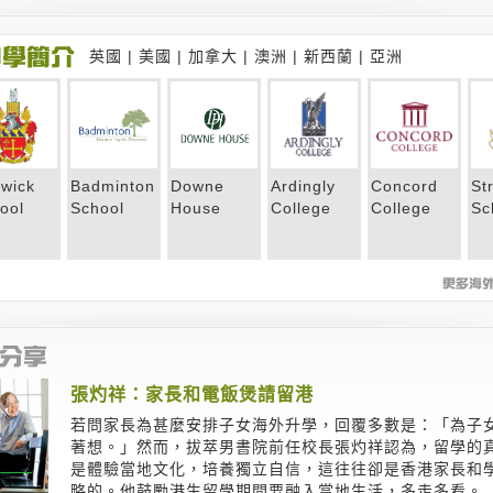
英國
|
美國
|
加拿大
|
澳洲
|
新西蘭
|
亞洲
wick
Badminton
Downe
Ardingly
Concord
St
ool
School
House
College
College
Sc
張灼祥：家長和電飯煲請留港
若問家長為甚麼安排子女海外升學，回覆多數是：「為子
著想。」然而，拔萃男書院前任校長張灼祥認為，留學的
是體驗當地文化，培養獨立自信，這往往卻是香港家長和
略的。他鼓勵港生留學期間要融入當地生活，多走多看。