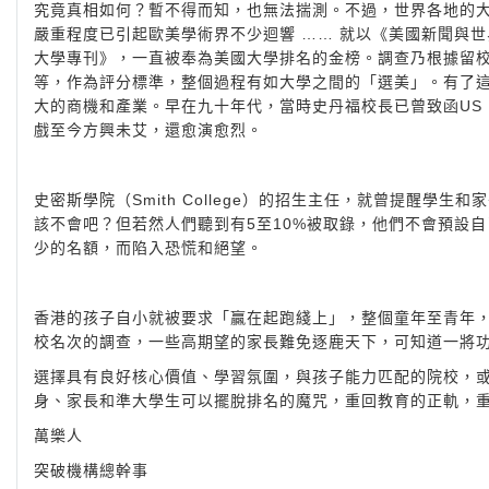
究竟真相如何？暫不得而知，也無法揣測。不過，世界各地的
嚴重程度已引起歐美學術界不少迴響 …… 就以《美國新聞與世界報道》
大學專刊》，一直被奉為美國大學排名的金榜。調查乃根據留校率
等，作為評分標準，整個過程有如大學之間的「選美」。有了
大的商機和產業。早在九十年代，當時史丹福校長已曾致函US 
戲至今方興未艾，還愈演愈烈。
史密斯學院（Smith College）的招生主任，就曾提醒學
該不會吧？但若然人們聽到有5至10%被取錄，他們不會預設自
少的名額，而陷入恐慌和絕望。
香港的孩子自小就被要求「贏在起跑綫上」，整個童年至青年
校名次的調查，一些高期望的家長難免逐鹿天下，可知道一將
選擇具有良好核心價值、學習氛圍，與孩子能力匹配的院校，
身、家長和準大學生可以擺脫排名的魔咒，重回教育的正軌，
萬樂人
突破機構總幹事