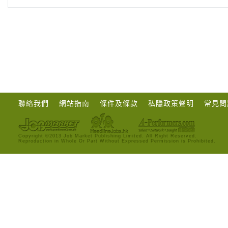
聯絡我們
網站指南
條件及條款
私隱政策聲明
常見問
Copyright ©2013 Job Market Publishing Limited. All Right Reserved.
Reproduction in Whole Or Part Without Expressed Permission is Prohibited.