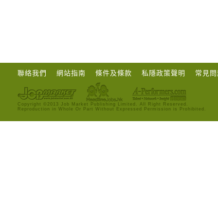
聯絡我們
網站指南
條件及條款
私隱政策聲明
常見問
Copyright ©2013 Job Market Publishing Limited. All Right Reserved.
Reproduction in Whole Or Part Without Expressed Permission is Prohibited.