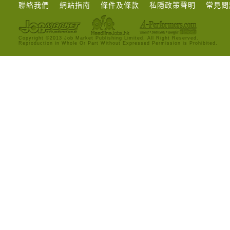
聯絡我們
網站指南
條件及條款
私隱政策聲明
常見問
Copyright ©2013 Job Market Publishing Limited. All Right Reserved.
Reproduction in Whole Or Part Without Expressed Permission is Prohibited.