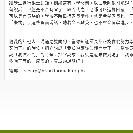
跟學生進行課堂對話。例如當有同學發問，以往老師很可能說
句說話，已經是不合時宜了，取而代之，老師可以這樣回覆：
可以是有策略的。學校不時舉行家長講座，就是希望家長也一
「廢物」；這些負面說話，聽着令人難受，也不會令同學進步
親愛的年輕人，溝通是雙向的，當你知道師長都正為你們努力
又錯了」的時候，把它說成「我知道應該怎樣進步了」；當你
說「我做不到」的時候，把它說成「我只是還未做到吧」。我
多說正面的、感恩的、真誠的說話吧！
電郵：
eacorp@breakthrough.org.hk