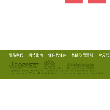
聯絡我們
網站指南
條件及條款
私隱政策聲明
常見問
Copyright ©2013 Job Market Publishing Limited. All Right Reserved.
Reproduction in Whole Or Part Without Expressed Permission is Prohibited.