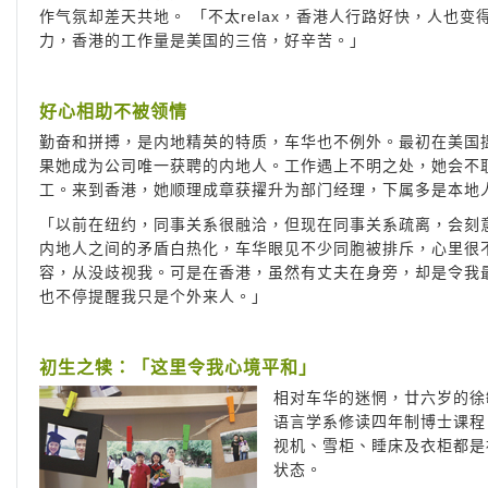
作气氛却差天共地。 「不太relax，香港人行路好快，人也
力，香港的工作量是美国的三倍，好辛苦。」
好心相助不被领情
勤奋和拼搏，是内地精英的特质，车华也不例外。最初在美国
果她成为公司唯一获聘的内地人。工作遇上不明之处，她会不
工。来到香港，她顺理成章获擢升为部门经理，下属多是本地
「以前在纽约，同事关系很融洽，但现在同事关系疏离，会刻
内地人之间的矛盾白热化，车华眼见不少同胞被排斥，心里很
容，从没歧视我。可是在香港，虽然有丈夫在身旁，却是令我
也不停提醒我只是个外来人。」
初生之犊：「这里令我心境平和」
相对车华的迷惘，廿六岁的徐
语言学系修读四年制博士课程
视机、雪柜、睡床及衣柜都是
状态。