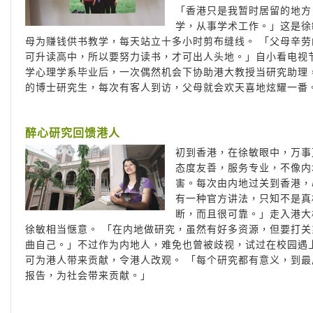
「香港只是我暂时居留的地方
学，从事学术工作。」这是徐
母为赚钱供书教学，每天站立十多小时剪布缝线。 「父母辛
可升读高中，所以要努力读书，才可出人头地。」自小看电视
学心理学系毕业后，一次偶然机会下协助港大教授当研究助理
的博士研究生，每次有客人到访，父母就会欢天喜地炫耀一番
醉心研究回馈港人
初到香港，在徐敏眼中，万事
态度友善，服务专业，不像内
害。每次由内地过关到香港，
有一种官方讲法，只知不是真
断，而且很可靠。」走入港大
徐敏相当惬意。 「在内地做研究，虽然有好多资源，但要打
曲自己。」不过作为内地人，难免也曾被歧视，试过在校园遇
可为港人带来贡献，令港人改观。 「每个研究都有意义，到
报告，为社会带来贡献。」