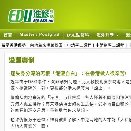
Master / Postgrad
首頁
DSE點修科
海外升學
海
留學香港優勢
|
內地生來港路線圖
|
申請學士課程
|
申請副學士課程
|
迷失身分漂泊无根「港漂自白」：在香港做人很辛苦!
近年由于D&G事件、双非孕妇问题、北大教授孔庆东骂港人
源、抢饭碗的一群，更被部分港人标签为「蝗虫」。
偏偏从内地来港的「港漂」与日俱增，各人怀着不同原因漂泊
受港人孤立排斥；有来港读博士的初生之犊，受本地自由和公
的疯狂加班岁月后，重拾勇气追求梦想。
也许仇恨源于恐惧，惟有彼此了解，中港两地的人才能「大和
内地人真实的一面。