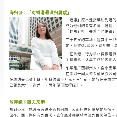
海归派：「对香港最没归属感」
「港漂」原本泛指漂泊到港的
成为他们的专有名词。邀请「
「蝗虫」扯上关系；也怕锋芒
三十五岁的车华，是其中一只
她，身穿OL套装，谈吐举止
「在香港，行为举止要很谨慎
个有质素、认真工作的内地人
车华是广西柳州人，自小品学
在深圳一间大型金融证券公司
在纽约曼克顿上班，年薪约四十万元。三年前，她与在美国留
已留美六年，尚差一、两年便可取得绿卡。
放弃绿卡随夫来港
初到香港，她没有言语不通的问题，反而居住环境令她吃惊。
因在广西一间屋有九百呎，去年底才搬到将军澳九百呎单位。