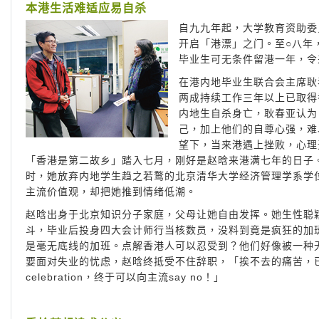
本港生活难适应易自杀
自九九年起，大学教育资助委
开启「港漂」之门。至○八年
毕业生可无条件留港一年，令
在港内地毕业生联合会主席耿
两成持续工作三年以上已取得
内地生自杀身亡，耿春亚认为
己，加上他们的自尊心强，难
望下，当来港遇上挫败，心理
「香港是第二故乡」踏入七月，刚好是赵晗来港满七年的日子
时，她放弃内地学生趋之若鹜的北京清华大学经济管理学系学
主流价值观，却把她推到情绪低潮。
赵晗出身于北京知识分子家庭，父母让她自由发挥。她生性聪
斗，毕业后投身四大会计师行当核数员，没料到竟是疯狂的加
是毫无底线的加班。点解香港人可以忍受到？他们好像被一种
要面对失业的忧虑，赵晗终抵受不住辞职，「挨不去的痛苦，
celebration，终于可以向主流say no！」