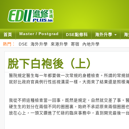
Master / Postgrad
首頁
DSE點修科
海外升學
海
熱門：
DSE
海外升學
來港升學
寄宿
內地升學
脫下白袍後（上）
醫院規定醫生每一年都要做一次常規的身體檢查。所謂的常規就
就好比政府官員例行性巡視溝渠一樣，大雨來了結果還是照樣
我從不把這種檢查當一回事，既然是規定，自然就交差了事。
硬生生的划分在兩個不同的圈圈裏，始終不承認原來兩個圈圈
放在心上，一頭又鑽進了忙碌的臨床事務中，直到開完最後一