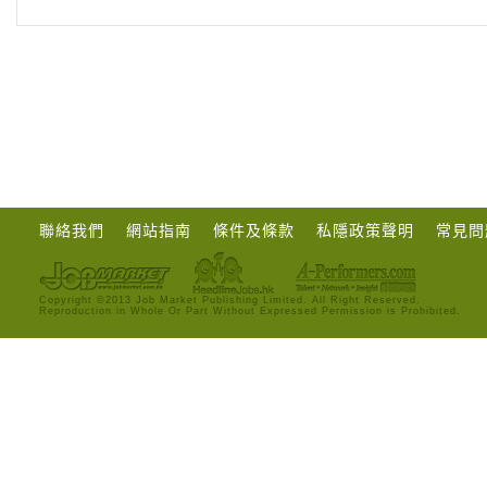
聯絡我們
網站指南
條件及條款
私隱政策聲明
常見問
Copyright ©2013 Job Market Publishing Limited. All Right Reserved.
Reproduction in Whole Or Part Without Expressed Permission is Prohibited.