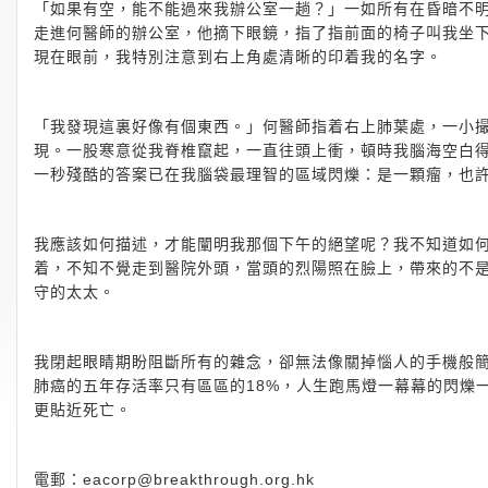
「如果有空，能不能過來我辦公室一趟？」一如所有在昏暗不
走進何醫師的辦公室，他摘下眼鏡，指了指前面的椅子叫我坐下
現在眼前，我特別注意到右上角處清晰的印着我的名字。
「我發現這裏好像有個東西。」何醫師指着右上肺葉處，一小
現。一股寒意從我脊椎竄起，一直往頭上衝，頓時我腦海空白
一秒殘酷的答案已在我腦袋最理智的區域閃爍：是一顆瘤，也
我應該如何描述，才能闡明我那個下午的絕望呢？我不知道如
着，不知不覺走到醫院外頭，當頭的烈陽照在臉上，帶來的不
守的太太。
我閉起眼睛期盼阻斷所有的雜念，卻無法像關掉惱人的手機般
肺癌的五年存活率只有區區的18%，人生跑馬燈一幕幕的閃爍
更貼近死亡。
電郵：
eacorp@breakthrough.org.hk