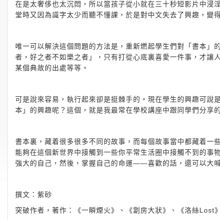
在是太奢侈也太沉悶，所以當孩子從小就在三十秒短影片中浸
堂時又因為識字太少而聽不懂課，於是對中文失去了興趣，變
唯一可以解決這個問題的方法是，重新燃起學生們對「書本」
者，好之者不如樂之者」，只有打從心底裏喜愛一件事，才讓
某個典故的出處等等。
可是說來容易，執行起來卻是挺棘手的。現在學生的興趣可說
本」的興趣呢？這個，就是我最常在學校講座中跟同學們分享
書本裏，藏着很多很多不同的故事，而每個故事當中都藏着一
能夠在這個新世界中接觸到一些你平常生活圈中接觸不到的事
強大的自己，然後，掌握自己的命運——喜歡的話，還可以大
撰文：紫砂
突破作者，著作：《一瞬煙火》、《劏房大狀》、《洛絲Lost