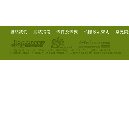
聯絡我們
網站指南
條件及條款
私隱政策聲明
常見問
Copyright ©2013 Job Market Publishing Limited. All Right Reserved.
Reproduction in Whole Or Part Without Expressed Permission is Prohibited.