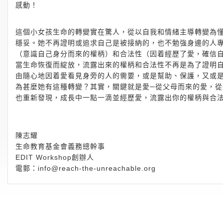
感動！
這個小女孩生命的轉變實在驚人，從以自我和情緒主導轉變為
穩妥。她不再證明或追求自己是被接納的，也不勉強身邊的人
（意識自己身分而來的權柄）和合法性（因着經歷了愛，確信
當生命恢復而綻放，流露出來的權柄和合法性不再是為了證明
由隨心地因着愛看見身旁的人的需要，或是幫助、保護，又或
為甚麼她有這種轉變？其實，關鍵就是愛─從父母而來的愛，
也重新發現，成長中一點一滴並經歷愛，流露出你的權柄與合
陳志耀
生命教育基金會義務總幹事
EDIT Workshop創辦人
電郵：
info@reach-the-unreachable.org