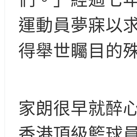
運動員夢寐以
得舉世矚目的
家朗很早就醉
香港頂級籃球