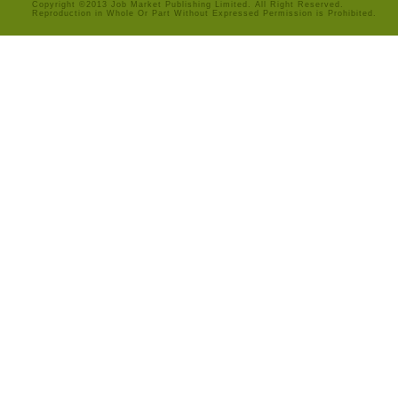
Copyright ©2013 Job Market Publishing Limited. All Right Reserved.
Reproduction in Whole Or Part Without Expressed Permission is Prohibited.