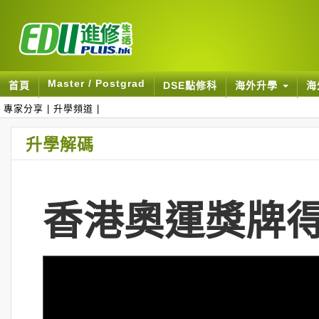
Master / Postgrad
首頁
DSE點修科
海外升學
海
專家分享
|
升學頻道
|
升學解碼
香港奧運獎牌