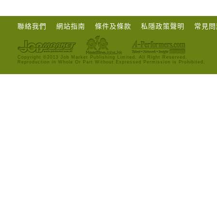
聯絡我們
網站指南
條件及條款
私隱政策聲明
常見問
Copyright ©2013 Job Market Publishing Limited. All Right Reserved.
Reproduction in Whole Or Part Without Expressed Permission is Prohibited.