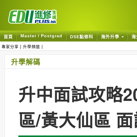
Master / Postgrad
首頁
DSE點修科
海外升學
海
專家分享
|
升學頻道
|
升學解碼
升中面試攻略2
區/黃大仙區 