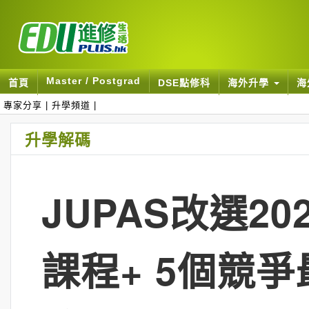
Master / Postgrad
首頁
DSE點修科
海外升學
海
專家分享
|
升學頻道
|
升學解碼
JUPAS改選2
課程+ 5個競