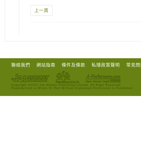
上一頁
聯絡我們
網站指南
條件及條款
私隱政策聲明
常見問
Copyright ©2013 Job Market Publishing Limited. All Right Reserved.
Reproduction in Whole Or Part Without Expressed Permission is Prohibited.