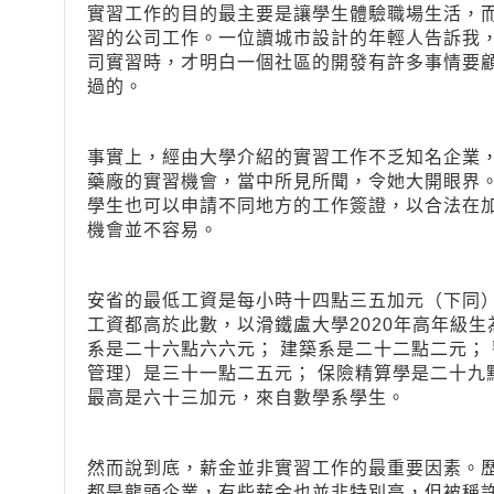
實習工作的目的最主要是讓學生體驗職場生活，
習的公司工作。一位讀城市設計的年輕人告訴我
司實習時，才明白一個社區的開發有許多事情要
過的。
事實上，經由大學介紹的實習工作不乏知名企業
藥廠的實習機會，當中所見所聞，令她大開眼界。
學生也可以申請不同地方的工作簽證，以合法在
機會並不容易。
安省的最低工資是每小時十四點三五加元（下同
工資都高於此數，以滑鐵盧大學2020年高年級
系是二十六點六六元； 建築系是二十二點二元；
管理）是三十一點二五元； 保險精算學是二十九
最高是六十三加元，來自數學系學生。
然而說到底，薪金並非實習工作的最重要因素。
都是龍頭企業，有些薪金也並非特別高，但被稱