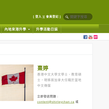
[ 登入 ]
[ 會員登記 ]
內地來港升學
升學活動日誌
熹婷
香港中文大學文學士、教育碩
士，現移居加拿大任職於當地
中文傳媒
立即發送問題﹕
content@shirleychan.ca
或