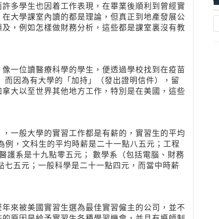
而許多學生也因着工作表現，在畢業後順利到曾經實
，在大學課室內讀的都是理論，但真正到地產發展公
顧及，例如怎樣做財務分析，這些都是課室裏沒有教
，像一位讀醫療科學的學生，便透過學校找到在疫苗
 而因為有大學的「加持」（發出證明信件），留
加拿大以至世界其他地方工作，特別是在美國，這些
），一般大學的實習工作都是有薪的，實習生的平均
生為例，文科生的平均時薪是二十一點八五元；工程
 醫護系是十九點零五元； 數學系（包括電腦、財務
點七五元；一般科學是二十一點四元，而當中時薪
歷年來被美國實習生選為最佳實習僱主的公司，並不
許的原因是給予實習生各種學習機會，並且有導師制